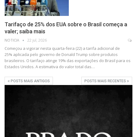
Tarifaço de 25% dos EUA sobre o Brasil começa a
valer; saiba mais
NOTICIA
22 jul, 2026
Começou a vigorar nesta quarta-feira (22) a tarifa adicional de
25% aplicada pelo governo de Donald Trump sobre produtos
brasileiros. O tarifaço atinge 19% das exportações do Brasil para os
Estados Unidos. A estimativa do valor total das…
POSTS MAIS ANTIGOS
POSTS MAIS RECENTES