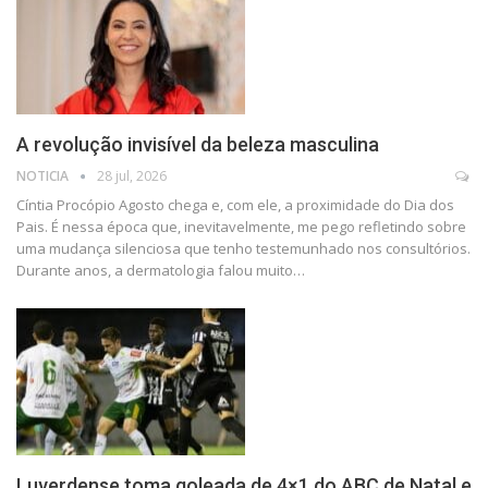
A revolução invisível da beleza masculina
NOTICIA
28 jul, 2026
Cíntia Procópio Agosto chega e, com ele, a proximidade do Dia dos
Pais. É nessa época que, inevitavelmente, me pego refletindo sobre
uma mudança silenciosa que tenho testemunhado nos consultórios.
Durante anos, a dermatologia falou muito…
Luverdense toma goleada de 4×1 do ABC de Natal e