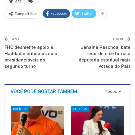
271
janela)
janela)
janela)
janela)
janela)
janela)
Compartilhar
Facebook
Twitter
ANT
PROX
FHC desmente apoio a
Janaina Paschoal bate
Haddad e critica os dois
recorde e se torna a
presidenciáveis no
deputada estadual mais
segundo turno
votada do País
VOCÊ PODE GOSTAR TAMBÉM
Todos
POLÍTICA
POLÍTICA