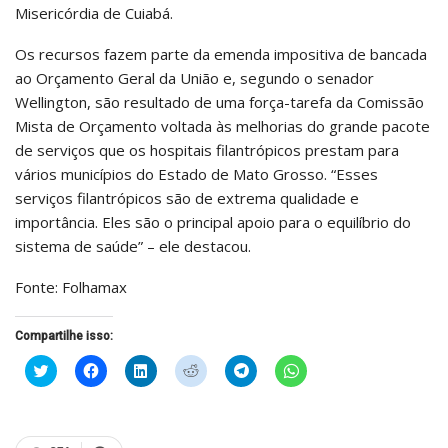
Misericórdia de Cuiabá.
Os recursos fazem parte da emenda impositiva de bancada
ao Orçamento Geral da União e, segundo o senador
Wellington, são resultado de uma força-tarefa da Comissão
Mista de Orçamento voltada às melhorias do grande pacote
de serviços que os hospitais filantrópicos prestam para
vários municípios do Estado de Mato Grosso. “Esses
serviços filantrópicos são de extrema qualidade e
importância. Eles são o principal apoio para o equilíbrio do
sistema de saúde” – ele destacou.
Fonte: Folhamax
Compartilhe isso:
Clique
Clique
Clique
Clique
Clique
Clique
para
para
para
para
para
para
compartilhar
compartilhar
compartilhar
compartilhar
compartilhar
compartilhar
no
no
no
no
no
no
Twitter(abre
Facebook(abre
LinkedIn(abre
Reddit(abre
Telegram(abre
WhatsApp(abre
em
em
em
em
em
em
nova
nova
nova
nova
nova
nova