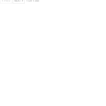
PREV
NEXT
1 De 1.543