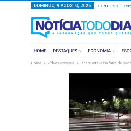
DOMINGO, 9 AGOSTO, 2026
EXPEDIENTE
Ter
HOME
DESTAQUES
ECONOMIA
ESP
Home
Vídeo Destaque
Jacaré atravessa faixa de pe