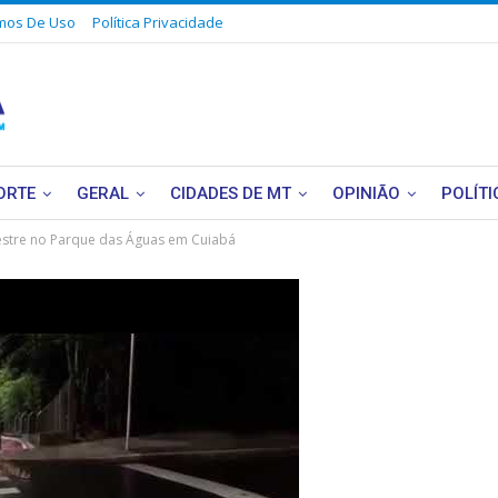
mos De Uso
Política Privacidade
ORTE
GERAL
CIDADES DE MT
OPINIÃO
POLÍTI
destre no Parque das Águas em Cuiabá