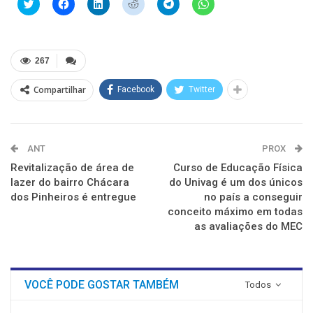
Clique
Clique
Clique
Clique
Clique
Clique
para
para
para
para
para
para
compartilhar
compartilhar
compartilhar
compartilhar
compartilhar
compartilhar
no
no
no
no
no
no
Twitter(abre
Facebook(abre
LinkedIn(abre
Reddit(abre
Telegram(abre
WhatsApp(abre
em
em
em
em
em
em
nova
nova
nova
nova
nova
nova
267
janela)
janela)
janela)
janela)
janela)
janela)
Compartilhar
Facebook
Twitter
ANT
PROX
Revitalização de área de
Curso de Educação Física
lazer do bairro Chácara
do Univag é um dos únicos
dos Pinheiros é entregue
no país a conseguir
conceito máximo em todas
as avaliações do MEC
VOCÊ PODE GOSTAR TAMBÉM
Todos