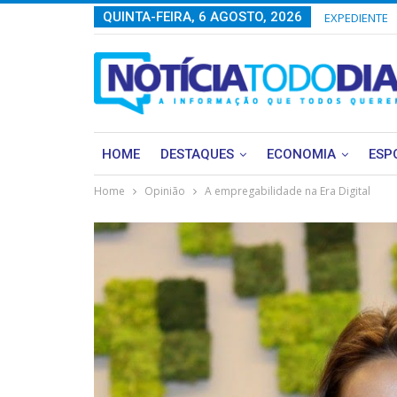
QUINTA-FEIRA, 6 AGOSTO, 2026
EXPEDIENTE
HOME
DESTAQUES
ECONOMIA
ESP
Home
Opinião
A empregabilidade na Era Digital