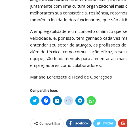
juntamente com uma cultura organizacional mais 
melhorarem sua consistência, resiliência, retorno
também a lealdade dos funcionários, que são atr
A empregabilidade é um conceito dinâmico que s
velocidade, e, por isso, tem ganhado cada vez ma
entender seu setor de atuação, as profissões do 
além do técnico, como comunicação eficaz, reso
equipe, são fundamentais para aumentar as chan
empregadores como colaboradores.
Mariane Lorenzetti é Head de Operações
Compartilhe isso:
Clique
Clique
Clique
Clique
Clique
Clique
para
para
para
para
para
para
compartilhar
compartilhar
compartilhar
compartilhar
compartilhar
compartilhar
no
no
no
no
no
no
Twitter(abre
Facebook(abre
LinkedIn(abre
Reddit(abre
Telegram(abre
WhatsApp(abre
em
em
em
em
em
em
nova
nova
nova
nova
nova
nova
Compartilhar
Facebook
Twitter
janela)
janela)
janela)
janela)
janela)
janela)