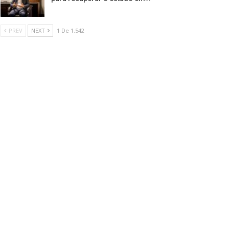
PREV
NEXT
1 De 1.542