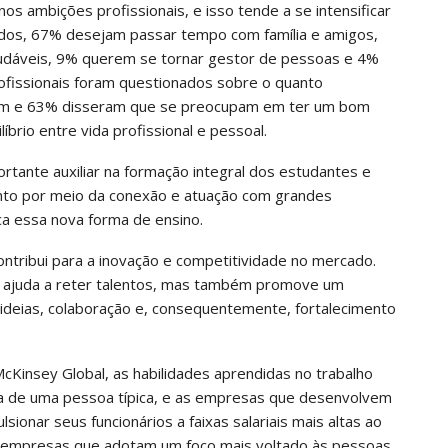
 ambições profissionais, e isso tende a se intensificar
tados, 67% desejam passar tempo com família e amigos,
dáveis, 9% querem se tornar gestor de pessoas e 4%
ofissionais foram questionados sobre o quanto
am e 63% disseram que se preocupam em ter um bom
io entre vida profissional e pessoal.
tante auxiliar na formação integral dos estudantes e
anto por meio da conexão e atuação com grandes
a essa nova forma de ensino.
ntribui para a inovação e competitividade no mercado.
só ajuda a reter talentos, mas também promove um
 ideias, colaboração e, consequentemente, fortalecimento
Kinsey Global, as habilidades aprendidas no trabalho
a de uma pessoa típica, e as empresas que desenvolvem
ionar seus funcionários a faixas salariais mais altas ao
as empresas que adotam um foco mais voltado às pessoas,