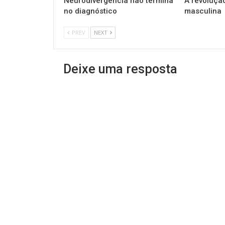
Neurodivergência não termina
A revolução
no diagnóstico
masculina
PREV
NEXT
Deixe uma resposta