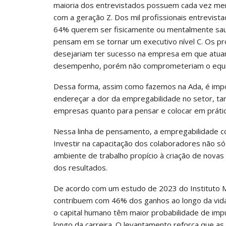
maioria dos entrevistados possuem cada vez menos
com a geração Z. Dos mil profissionais entrevis
64% querem ser fisicamente ou mentalmente sau
pensam em se tornar um executivo nível C. Os pr
desejariam ter sucesso na empresa em que atu
desempenho, porém não comprometeriam o equilíbr
Dessa forma, assim como fazemos na Ada, é impor
endereçar a dor da empregabilidade no setor, t
empresas quanto para pensar e colocar em prátic
Nessa linha de pensamento, a empregabilidade co
Investir na capacitação dos colaboradores não 
ambiente de trabalho propício à criação de novas
dos resultados.
De acordo com um estudo de 2023 do Instituto Mc
contribuem com 46% dos ganhos ao longo da vid
o capital humano têm maior probabilidade de impuls
longo da carreira. O levantamento reforça que 