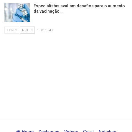
Especialistas avaliam desafios para o aumento
da vacinação…
PREV
NEXT
1 De 1.543
Home
Destaques
Videos
Geral
Notinhas