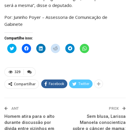
será a mesma”, disse o deputado.
Por: Juninho Poyer – Assessoria de Comunicação de
Gabinete
Compartilhe isso:
Clique
Clique
Clique
Clique
Clique
Clique
para
para
para
para
para
para
compartilhar
compartilhar
compartilhar
compartilhar
compartilhar
compartilhar
no
no
no
no
no
no
Twitter(abre
Facebook(abre
LinkedIn(abre
Reddit(abre
Telegram(abre
WhatsApp(abre
em
em
em
em
em
em
nova
nova
nova
nova
nova
nova
329
janela)
janela)
janela)
janela)
janela)
janela)
Compartilhar
Facebook
Twitter
ANT
PROX
Homem atira para o alto
Sem blusa, Larissa
durante discussão por
Manoela conscientiza
dívida entre vizinhos em
sobre o câncer de mama: