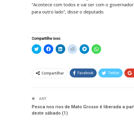
“Acontece com todos e vai ser com o governador,
para outro lado”, disse o deputado.
Compartilhe isso:
Clique
Clique
Clique
Clique
Clique
Clique
para
para
para
para
para
para
compartilhar
compartilhar
compartilhar
compartilhar
compartilhar
compartilhar
no
no
no
no
no
no
Twitter(abre
Facebook(abre
LinkedIn(abre
Reddit(abre
Telegram(abre
WhatsApp(abre
em
em
em
em
em
em
nova
nova
nova
nova
nova
nova
Compartilhar
Facebook
Twitter
janela)
janela)
janela)
janela)
janela)
janela)
ANT
Pesca nos rios de Mato Grosso é liberada a part
deste sábado (1)