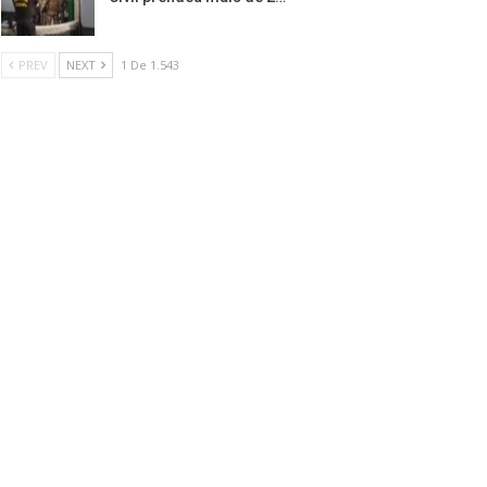
PREV
NEXT
1 De 1.543