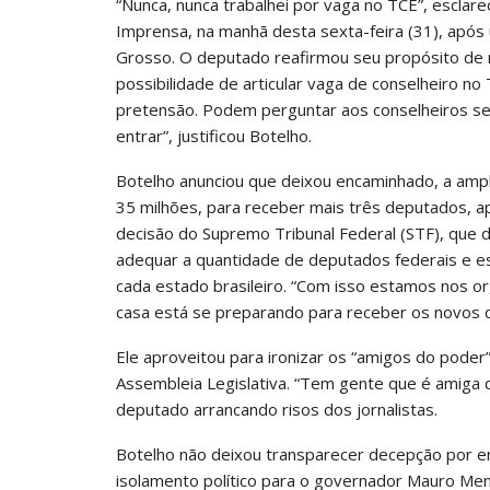
“Nunca, nunca trabalhei por vaga no TCE”, esclar
Imprensa, na manhã desta sexta-feira (31), após
Grosso. O deputado reafirmou seu propósito de 
possibilidade de articular vaga de conselheiro n
pretensão. Podem perguntar aos conselheiros se
entrar”, justificou Botelho.
Botelho anunciou que deixou encaminhado, a ampli
35 milhões, para receber mais três deputados, 
decisão do Supremo Tribunal Federal (STF), que 
adequar a quantidade de deputados federais e e
cada estado brasileiro. “Com isso estamos nos o
casa está se preparando para receber os novos 
Ele aproveitou para ironizar os “amigos do pode
Assembleia Legislativa. “Tem gente que é amiga 
deputado arrancando risos dos jornalistas.
Botelho não deixou transparecer decepção por en
isolamento político para o governador Mauro Me