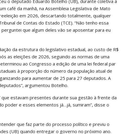
eceu o deputado Eduardo Botelho (UB), durante coletiva à
 um café da manhã, na Assembleia Legislativa de Mato
reeleição em 2026, descartando totalmente, qualquer
o Tribunal de Contas do Estado (TCE). “Não tenho essa
 perguntei que algum deles vão se aposentar para eu
ação da estrutura do legislativo estadual, ao custo de R$
após as eleições de 2026, seguindo as normas de uma
determinou ao Congresso a edição de uma lei federal par
staduais à proporção do número da população atual de
rganizando para aumentar de 25 para 27 deputados. A
deputados”, argumentou Botelho.
r” que estavam presentes durante sua gestão à frente da
do poder e esses elementos já…já, sumiram”, disse o
tender que faz parte do processo político e previu o
ndes (UB) quando entregar o governo no próximo ano.