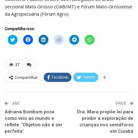
seccional Mato Grosso (OAB/MT) e Fórum Mato-Grossense
da Agropecuária (Fórum Agro).
Compartilhe isso:
Clique
Clique
Clique
Clique
Clique
Clique
para
para
para
para
para
para
compartilhar
compartilhar
compartilhar
compartilhar
compartilhar
compartilhar
no
no
no
no
no
no
Twitter(abre
Facebook(abre
LinkedIn(abre
Reddit(abre
Telegram(abre
WhatsApp(abre
em
em
em
em
em
em
nova
nova
nova
nova
nova
nova
27
janela)
janela)
janela)
janela)
janela)
janela)
Compartilhar
Facebook
Twitter
ANT
PROX
Adriana Bombom posa
Dra. Mara propõe lei para
como veio ao mundo e
proibir a exploração de
reflete: ‘Objetivo não é ser
crianças nos semáforos
perfeita’
em Cuiabá