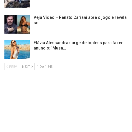
Veja Vídeo – Renato Cariani abre o jogo e revela
se…
Flávia Alessandra surge de topless para fazer
anuncio: ‘Musa…
PREV
NEXT
1 De 1.543