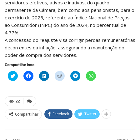
servidores efetivos, ativos e inativos, do quadro
permanente da Câmara, bem como aos pensionistas, para o
exercício de 2025, referente ao Índice Nacional de Preços
ao Consumidor (INPC) do ano de 2024, no percentual de
4,77%.
A concessão do reajuste visa corrigir perdas remuneratórias
decorrentes da inflação, assegurando a manutenção do
poder de compra dos servidores.
Compartilhe isso:
Clique
Clique
Clique
Clique
Clique
Clique
para
para
para
para
para
para
compartilhar
compartilhar
compartilhar
compartilhar
compartilhar
compartilhar
no
no
no
no
no
no
Twitter(abre
Facebook(abre
LinkedIn(abre
Reddit(abre
Telegram(abre
WhatsApp(abre
em
em
em
em
em
em
nova
nova
nova
nova
nova
nova
22
janela)
janela)
janela)
janela)
janela)
janela)
Compartilhar
Facebook
Twitter