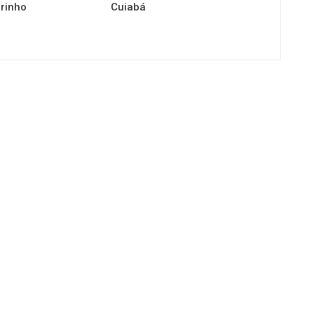
irinho
Cuiabá