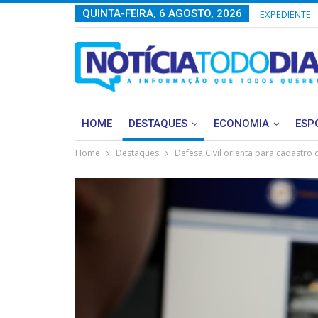
QUINTA-FEIRA, 6 AGOSTO, 2026
EXPEDIENTE
HOME
DESTAQUES
ECONOMIA
ESP
Home
Destaques
Defesa Civil orienta para cadastro