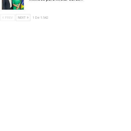
PREV
NEXT
1 De 1.542