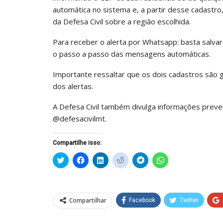
automática no sistema e, a partir desse cadastro,
da Defesa Civil sobre a região escolhida.
Para receber o alerta por Whatsapp: basta salva
o passo a passo das mensagens automáticas.
Importante ressaltar que os dois cadastros são 
dos alertas.
A Defesa Civil também divulga informações preve
@defesacivilmt.
Compartilhe isso:
Clique
Clique
Clique
Clique
Clique
Clique
para
para
para
para
para
para
compartilhar
compartilhar
compartilhar
compartilhar
compartilhar
compartilhar
no
no
no
no
no
no
Twitter(abre
Facebook(abre
LinkedIn(abre
Reddit(abre
Telegram(abre
WhatsApp(abre
em
em
em
em
em
em
nova
nova
nova
nova
nova
nova
Compartilhar
Facebook
Twitter
janela)
janela)
janela)
janela)
janela)
janela)