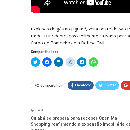
Explosão de gás no Jaguaré, zona oeste de São Pa
tarde. O incidente, possivelmente causado por 
Corpo de Bombeiros e a Defesa Civil.
Compartilhe isso:
Clique
Clique
Clique
Clique
Clique
Clique
para
para
para
para
para
para
compartilhar
compartilhar
compartilhar
compartilhar
compartilhar
compartilhar
no
no
no
no
no
no
Twitter(abre
Facebook(abre
LinkedIn(abre
Reddit(abre
Telegram(abre
WhatsApp(abre
em
em
em
em
em
em
nova
nova
nova
nova
nova
nova
Compartilhar
Facebook
Twitter
janela)
janela)
janela)
janela)
janela)
janela)
ANT
Cuiabá se prepara para receber Open Mall
Shopping reafirmando a expansão imobiliária d