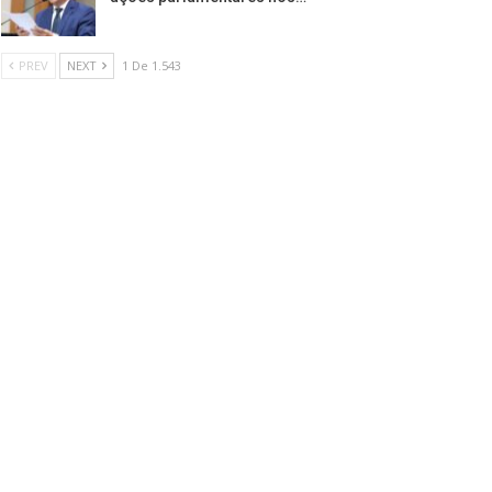
PREV
NEXT
1 De 1.543