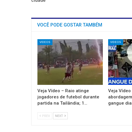
cidade
VOCÊ PODE GOSTAR TAMBÉM
VIDEOS
VIDEOS
Veja Vídeo – Raio atinge
Veja Vídeo 
jogadores de futebol durante
abordagem 
partida na Tailândia; 1…
gangue dian
PREV
NEXT