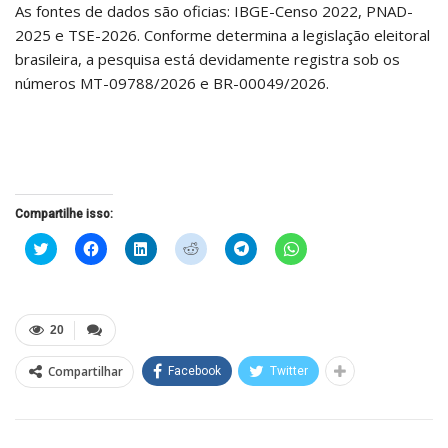
As fontes de dados são oficias: IBGE-Censo 2022, PNAD-
2025 e TSE-2026. Conforme determina a legislação eleitoral
brasileira, a pesquisa está devidamente registra sob os
números MT-09788/2026 e BR-00049/2026.
Compartilhe isso:
Clique
Clique
Clique
Clique
Clique
Clique
para
para
para
para
para
para
compartilhar
compartilhar
compartilhar
compartilhar
compartilhar
compartilhar
no
no
no
no
no
no
Twitter(abre
Facebook(abre
LinkedIn(abre
Reddit(abre
Telegram(abre
WhatsApp(abre
em
em
em
em
em
em
nova
nova
nova
nova
nova
nova
20
janela)
janela)
janela)
janela)
janela)
janela)
Compartilhar
Facebook
Twitter